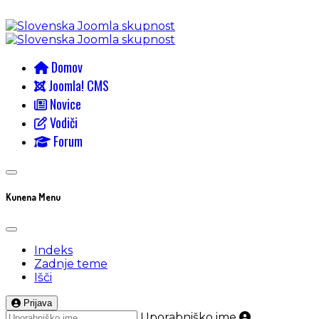
Domov
Joomla! CMS
Novice
Vodiči
Forum
Kunena Menu
Indeks
Zadnje teme
Išči
Prijava
Uporabniško ime