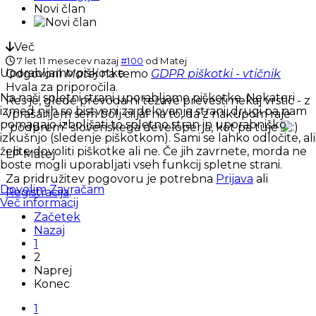
Novi član
Več
7 let 11 mesecev nazaj
#100
od
Matej
Uporabljamo piškotke
Odgovoril
Matej
na temo
GDPR piškotki - vtičnik
Hvala za priporočila.
Na naši spletni strani uporabljamo piškotke. Nekateri
Res je, glede prevoda ni težave prevesti nekaj vrstic - z
izmed njih so bistveni za delovanje strani, drugi pa nam
vprašanjem sem bolj ciljal na to, da z nakupom raje
pomagajo izboljšati to spletno stran in uporabniško
"podprem" slovenskega developerja, kot pa tuje
izkušnjo (sledenje piškotkom). Sami se lahko odločite, ali
želite dovoliti piškotke ali ne. Če jih zavrnete, morda ne
LP Matej
boste mogli uporabljati vseh funkcij spletne strani.
Za pridružitev pogovoru je potrebna
Prijava
ali
Dovolim
Zavračam
Registracija
.
Več informacij
Začetek
Nazaj
1
2
Naprej
Konec
1