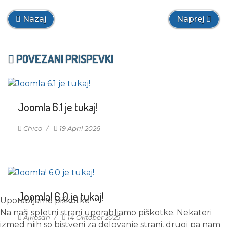
Prejšnji prispevek: Joomla! 3.8.11
Naslednji pr
Nazaj
Naprej
POVEZANI PRISPEVKI
Joomla 6.1 je tukaj!
Chico
19 April 2026
Joomla! 6.0 je tukaj!
Uporabljamo piškotke
Na naši spletni strani uporabljamo piškotke. Nekateri
Ajkosan
14 Oktober 2025
izmed njih so bistveni za delovanje strani, drugi pa nam