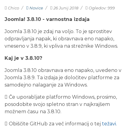
Chico
Novice
26 Junij 2018
Ogledov: 999
Joomla! 3.8.10 - varnostna izdaja
Joomla 3.8.10 je zdaj na voljo. To je sprostitev
odpravljanja napak, ki obravnava eno napako,
vneseno v 3.8.9, ki vpliva na strežnike Windows.
Kaj je v 3.8.10?
Joomla 3.8.10 obravnava eno napako, uvedeno v
Joomla 3.8.9. Ta izdaja je določitev platforme za
samodejno nalaganje za Windows.
Če uporabljate platformo Windows, prosimo,
posodobite svojo spletno stran v najkrajšem
možnem času na 3.8.10.
Obiščite GitHub za več informacij o tej
težavi.