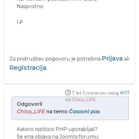
Nasprotno.
Lp
Prijava
Za pridružitev pogovoru je potrebna
ali
Registracija
.
7 let 5 mesecev nazaj
#117
od
Chico_LiFE
Odgovoril
Chico_LiFE
na temo
Časovni pas
Katero različico PHP uporabljaš?
Še ena objava na Joomla forumu: