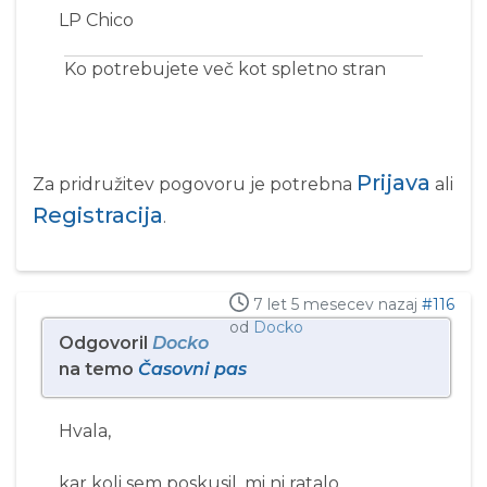
LP Chico
Ko potrebujete več kot spletno stran
Prijava
Za pridružitev pogovoru je potrebna
ali
Registracija
.
7 let 5 mesecev nazaj
#116
od
Docko
Odgovoril
Docko
na temo
Časovni pas
Hvala,
kar koli sem poskusil, mi ni ratalo.