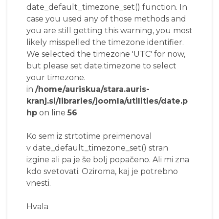
date_default_timezone_set() function. In
case you used any of those methods and
you are still getting this warning, you most
likely misspelled the timezone identifier.
We selected the timezone 'UTC' for now,
but please set date.timezone to select
your timezone.
in
/home/auriskua/stara.auris-
kranj.si/libraries/joomla/utilities/date.p
hp
on line
56
Ko sem iz strtotime preimenoval
v date_default_timezone_set() stran
izgine ali pa je še bolj popačeno. Ali mi zna
kdo svetovati. Oziroma, kaj je potrebno
vnesti.
Hvala