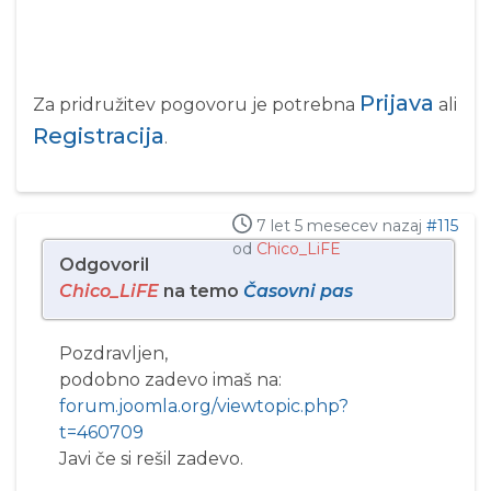
Prijava
Za pridružitev pogovoru je potrebna
ali
Registracija
.
7 let 5 mesecev nazaj
#115
od
Chico_LiFE
Odgovoril
Chico_LiFE
na temo
Časovni pas
Pozdravljen,
podobno zadevo imaš na:
forum.joomla.org/viewtopic.php?
t=460709
Javi če si rešil zadevo.