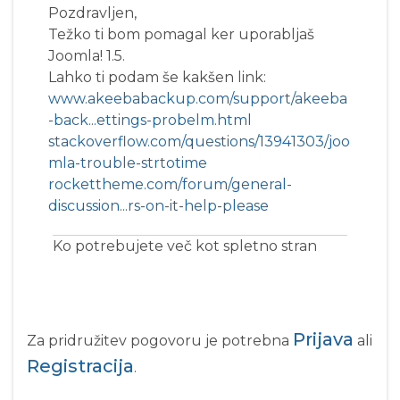
Pozdravljen,
Težko ti bom pomagal ker uporabljaš
Joomla! 1.5.
Lahko ti podam še kakšen link:
www.akeebabackup.com/support/akeeba
-back...ettings-probelm.html
stackoverflow.com/questions/13941303/joo
mla-trouble-strtotime
rockettheme.com/forum/general-
discussion...rs-on-it-help-please
Ko potrebujete več kot spletno stran
Prijava
Za pridružitev pogovoru je potrebna
ali
Registracija
.