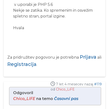
v uporabi je PHP 5.6
Nekje se zatika. Ko spremenim in osvežim
spletno stran, portal izgine.
Hvala
Prijava
Za pridružitev pogovoru je potrebna
ali
Registracija
.
7 let 4 mesecev nazaj
#119
od
Chico_LiFE
Odgovoril
Chico_LiFE
na temo
Časovni pas