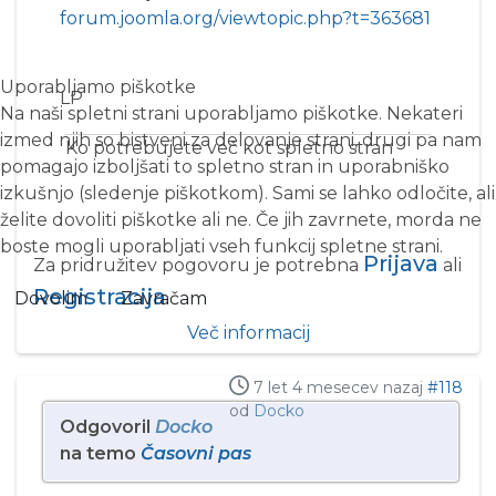
forum.joomla.org/viewtopic.php?t=363681
Uporabljamo piškotke
LP
Na naši spletni strani uporabljamo piškotke. Nekateri
izmed njih so bistveni za delovanje strani, drugi pa nam
Ko potrebujete več kot spletno stran
pomagajo izboljšati to spletno stran in uporabniško
izkušnjo (sledenje piškotkom). Sami se lahko odločite, ali
želite dovoliti piškotke ali ne. Če jih zavrnete, morda ne
boste mogli uporabljati vseh funkcij spletne strani.
Prijava
Za pridružitev pogovoru je potrebna
ali
Registracija
Dovolim
Zavračam
.
Več informacij
7 let 4 mesecev nazaj
#118
od
Docko
Odgovoril
Docko
na temo
Časovni pas