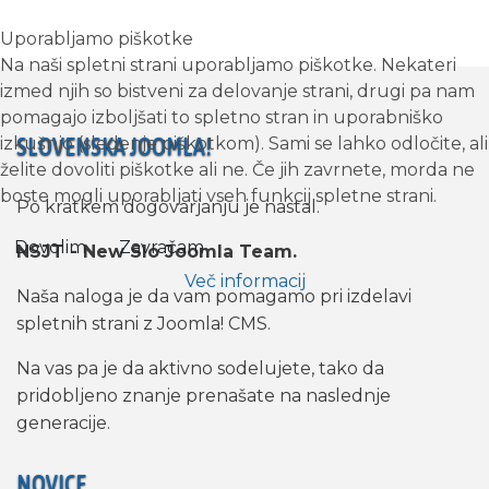
Uporabljamo piškotke
Na naši spletni strani uporabljamo piškotke. Nekateri
izmed njih so bistveni za delovanje strani, drugi pa nam
pomagajo izboljšati to spletno stran in uporabniško
SLOVENSKA JOOMLA!
izkušnjo (sledenje piškotkom). Sami se lahko odločite, ali
želite dovoliti piškotke ali ne. Če jih zavrnete, morda ne
boste mogli uporabljati vseh funkcij spletne strani.
Po kratkem dogovarjanju je nastal.
Dovolim
Zavračam
NSJT - New Slo Joomla Team.
Več informacij
Naša naloga je da vam pomagamo pri izdelavi
spletnih strani z Joomla! CMS.
Na vas pa je da aktivno sodelujete, tako da
pridobljeno znanje prenašate na naslednje
generacije.
NOVICE